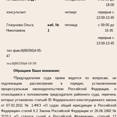
18:00
консультант
четверг
перерыв с
13:00-13:45
Глазунова Ольга
каб. №
пятница
с 09:00 до
Николаевна
1
16:45
перерыв с
13:00-13:45
тел.факс8(86356)4-05-
47
тел.8(86356)4-10-59
Обращаем Ваше внимание:
*
Председателем суда прием ведется по вопросам, не
подлежащим рассмотрению в порядке, установленном
процессуальным законодательством Российской Федерации, и
относящимся к полномочиям председателя районного суда, перечень
которых установлен статьей 35 Федерального конституционного закона
от 07.02.2011 № 1-ФКЗ «О судах общей юрисдикции в Российской
Федерации» статей 6.2 Закона Российской Федерации от 26.06.1992 №
3132-1 «О статусе судей в Российской Федерации», статьей 12